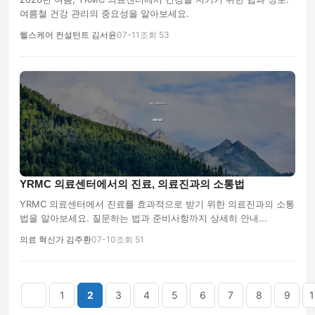
여름철 건강 관리의 중요성을 알아보세요.
헬스케어 컨설턴트 김서윤
07-11
조회 53
YRMC 의료센터에서의 진료, 의료진과의 소통법
YRMC 의료센터에서 진료를 효과적으로 받기 위한 의료진과의 소통
법을 알아보세요. 질문하는 법과 준비사항까지 상세히 안내...
의료 혁신가 김주환
07-10
조회 51
음
맨끝
1
2
3
4
5
6
7
8
9
1