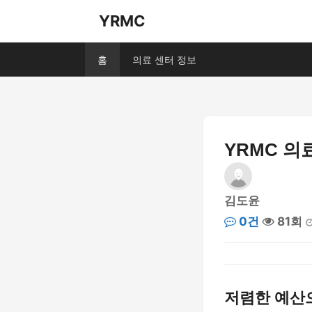
YRMC
홈
의료 센터 정보
YRMC 의
김도윤
0건
81회
저렴한 예산으